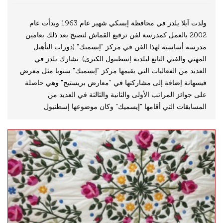
ولدت آيلا يلدز في محافظة إيسكي شهير عام 1963 وبدأت عام
2002 بالعمل كمدرسة لفن ترقيع القماش لتصبح بعد ذلك بعامين
مدرسة أساسية لهذا الفن في مركز "إيسميك" (دورات التأهيل
المهني والفني التابع لبلدية إسطنبول الكبرى). تشارك يلدز في
العديد من الفعاليات التي يقيمها مركز "إيسميك" سنويا مثل معرض
فيسهانة إضافة إلى مشاركتها في "معارض بريستيج" وهي حاصلة
على جوائز المراتب الأولى والثانية والثالثة في العديد من
المسابقات التي أقامها "إيسميك" وكان موضوعها إسطنبول.